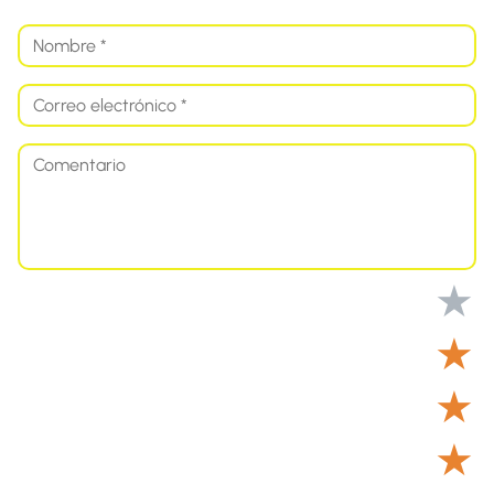
★
★
★
★