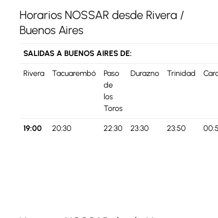
Horarios NOSSAR desde Rivera /
Buenos Aires
SALIDAS A BUENOS AIRES DE:
Rivera
Tacuarembó
Paso
Durazno
Trinidad
Car
de
los
Toros
19:00
20:30
22:30
23:30
23:50
00: