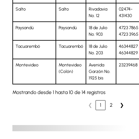
Salto
Salto
Rivadavia
02474-
No. 12
431430
Paysandú
Paysandú
18 de Julio
4723 7865 
No. 903
4723 3965
Tacuarembó
Tacuarembó
18 de Julio
46344827 
No. 203
46344829
Montevideo
Montevideo
Avenida
23239468
(Colón)
Garzón No.
1925 bis
Mostrando desde 1 hasta 10 de 14 registros
❮
1
2
❯