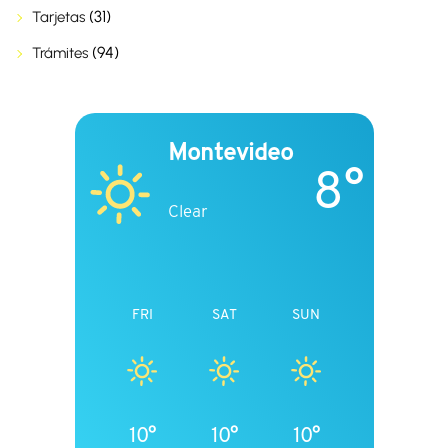
(31)
Tarjetas
(94)
Trámites
Montevideo
8°
Clear
FRI
SAT
SUN
10°
10°
10°