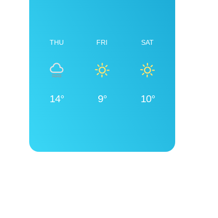
THU
FRI
SAT
14°
9°
10°