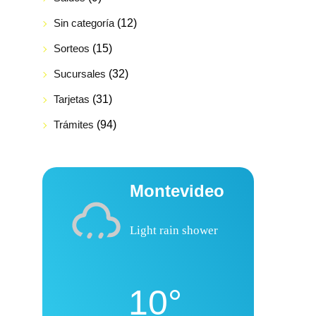
Sin categoría
(12)
Sorteos
(15)
Sucursales
(32)
Tarjetas
(31)
Trámites
(94)
Montevideo
Light rain shower
10°