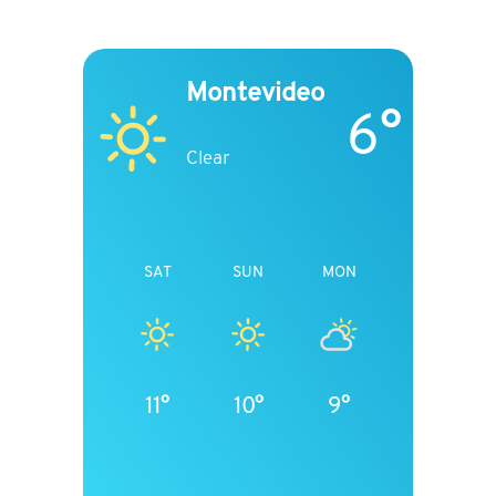
Montevideo
6°
Clear
SAT
SUN
MON
11°
10°
9°