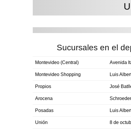
U
Sucursales en el d
Montevideo (Central)
Avenida It
Montevideo Shopping
Luis Alber
Propios
José Batl
Arocena
Schroede
Posadas
Luis Alber
Unión
8 de octu