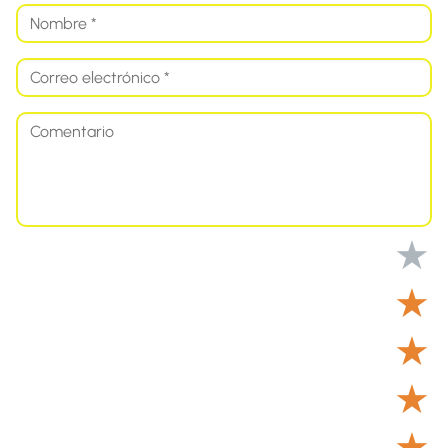
★
★
★
★
★