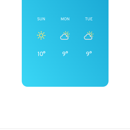
SUN
MON
TUE
10°
9°
9°