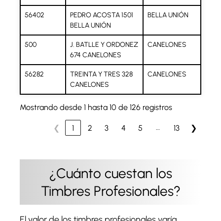
56402
PEDRO ACOSTA 1501
BELLA UNIÓN
BELLA UNIÓN
500
J. BATLLE Y ORDONEZ
CANELONES
674 CANELONES
56282
TREINTA Y TRES 328
CANELONES
CANELONES
Mostrando desde 1 hasta 10 de 126 registros
…
❮
1
2
3
4
5
13
❯
¿Cuánto cuestan los
Timbres Profesionales?
El valor de los timbres profesionales varía