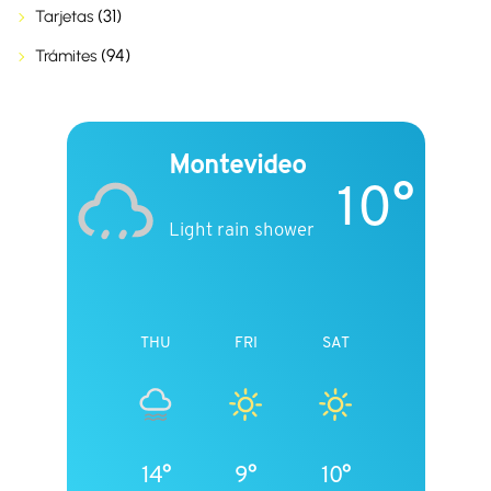
(31)
Tarjetas
(94)
Trámites
Montevideo
10°
Light rain shower
THU
FRI
SAT
14°
9°
10°