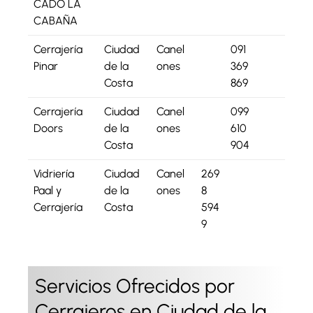
CADO LA
CABAÑA
Cerrajería
Ciudad
Canel
091
Pinar
de la
ones
369
Costa
869
Cerrajería
Ciudad
Canel
099
Doors
de la
ones
610
Costa
904
Vidriería
Ciudad
Canel
269
Paal y
de la
ones
8
Cerrajería
Costa
594
9
Servicios Ofrecidos por
Cerrajeros en Ciudad de la