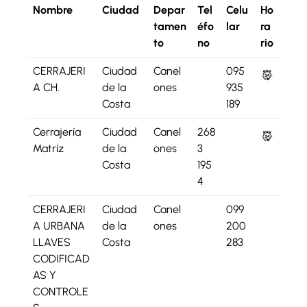
Nombre
Ciudad
Depar
Tel
Celu
Ho
tamen
éfo
lar
ra
to
no
rio
CERRAJERI
Ciudad
Canel
095
A CH.
de la
ones
935
Costa
189
Cerrajería
Ciudad
Canel
268
Matríz
de la
ones
3
Costa
195
4
CERRAJERI
Ciudad
Canel
099
A URBANA
de la
ones
200
LLAVES
Costa
283
CODIFICAD
AS Y
CONTROLE