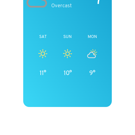
Overcast
SAT
SUN
MON
11°
10°
9°