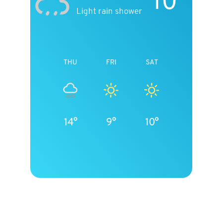
10°
Light rain shower
THU
FRI
SAT
14°
9°
10°