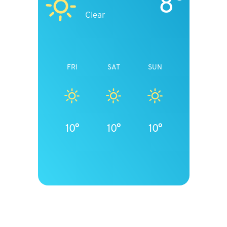
8°
Clear
FRI
SAT
SUN
10°
10°
10°