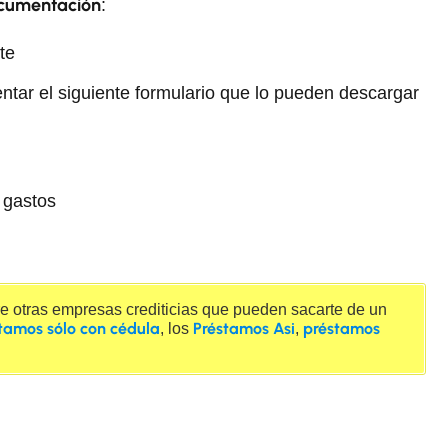
cumentación
:
te
ntar el siguiente formulario que lo pueden descargar
 gastos
re otras empresas crediticias que pueden sacarte de un
tamos sólo con cédula
Préstamos Asi
préstamos
, los
,