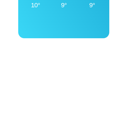
10°
9°
9°