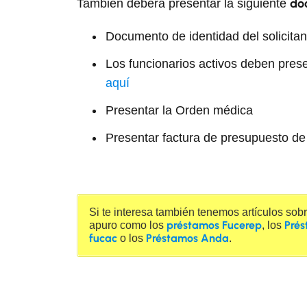
do
También deberá presentar la siguiente
Documento de identidad del solicitan
Los funcionarios activos deben prese
aquí
Presentar la Orden médica
Presentar factura de presupuesto de
Si te interesa también tenemos artículos sob
préstamos Fucerep
Prés
apuro como los
, los
fucac
Préstamos Anda
o los
.