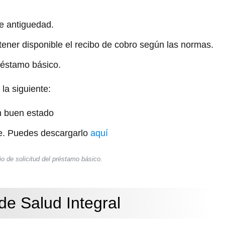
e antiguedad.
 tener
disponible el recibo de cobro
según las normas.
réstamo básico
.
la siguiente:
n buen estado
e
. Puedes descargarlo
aquí
io de solicitud del préstamo básico.
e Salud Integral