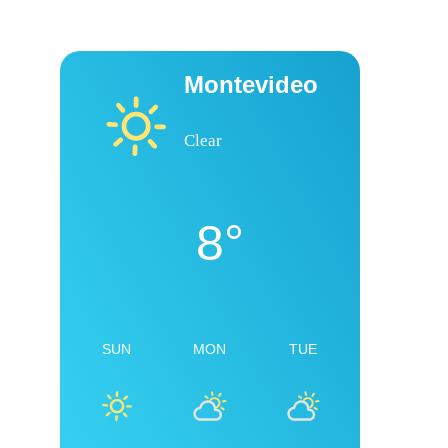
Montevideo
Clear
8°
SUN
MON
TUE