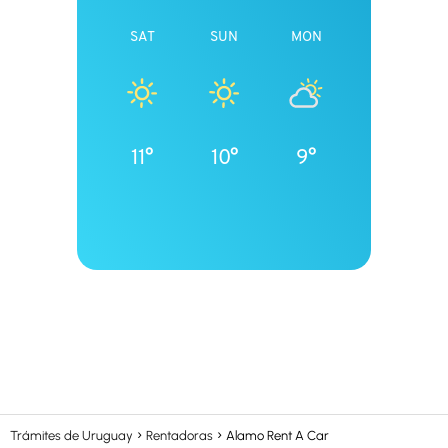
SAT
SUN
MON
11°
10°
9°
Trámites de Uruguay
Rentadoras
Alamo Rent A Car