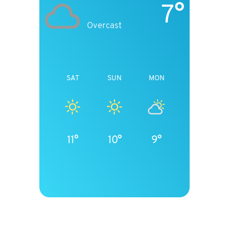
7°
Overcast
SAT
SUN
MON
11°
10°
9°