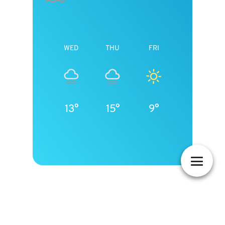
WED
THU
FRI
13°
15°
9°