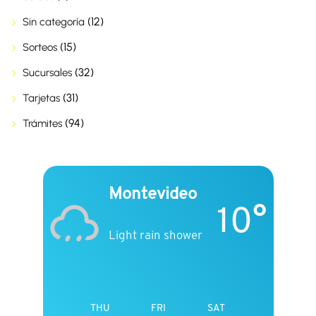
(12)
Sin categoría
(15)
Sorteos
(32)
Sucursales
(31)
Tarjetas
(94)
Trámites
Montevideo
10°
Light rain shower
THU
FRI
SAT