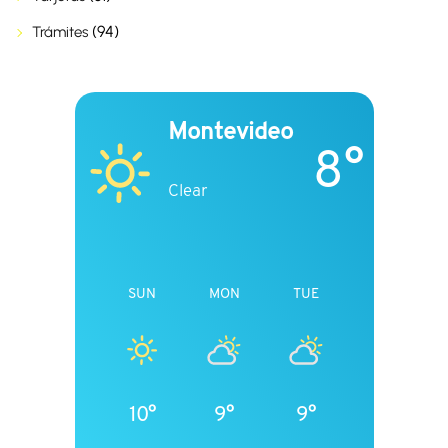
(94)
Trámites
Montevideo
8°
Clear
SUN
MON
TUE
10°
9°
9°