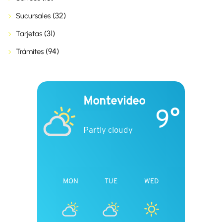
(32)
Sucursales
(31)
Tarjetas
(94)
Trámites
Montevideo
9°
Partly cloudy
MON
TUE
WED