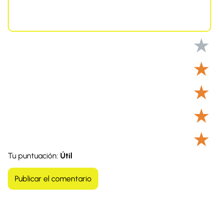
★
★
★
★
★
Tu puntuación:
Útil